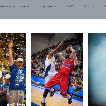
бная фотосъемка
бная фотосъемка
Портреты
Портреты
SMM
SMM
Спорт
Спорт